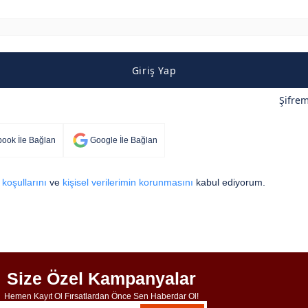
Giriş Yap
Şifre
ook İle Bağlan
Google İle Bağlan
 koşullarını
ve
kişisel verilerimin korunmasını
kabul ediyorum.
Size Özel Kampanyalar
Hemen Kayıt Ol Fırsatlardan Önce Sen Haberdar Ol!