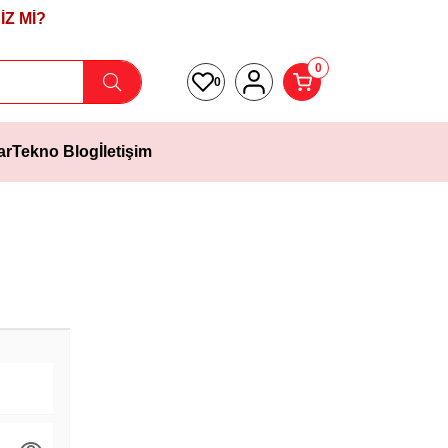
Z Mİ?
0
0
ar
Tekno Blog
İletişim