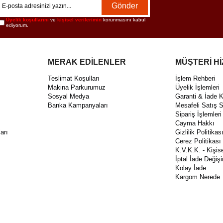
Gönder
Üyelik koşullarını
ve
kişisel verilerimin
korunmasını kabul
ediyorum.
MERAK EDİLENLER
MÜŞTERİ H
Teslimat Koşulları
İşlem Rehberi
Makina Parkurumuz
Üyelik İşlemleri
Sosyal Medya
Garanti & İade 
Banka Kampanyaları
Mesafeli Satış 
Sipariş İşlemleri
Cayma Hakkı
arı
Gizlilik Politikas
Cerez Politikası
K.V.K.K. - Kişis
İptal İade Değiş
Kolay İade
Kargom Nerede