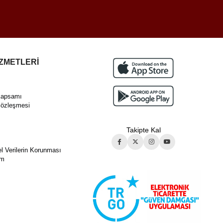
İZMETLERİ
Kapsamı
Sözleşmesi
Takipte Kal
ı
el Verilerin Korunması
im