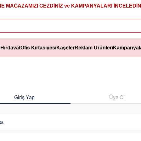
NE MAĞAZAMIZI GEZDİNİZ ve KAMPANYALARI İNCELEDİNİ
m
Hırdavat
Ofis Kırtasiyesi
Kaşeler
Reklam Ürünleri
Kampanyal
Giriş Yap
Üye Ol
ta