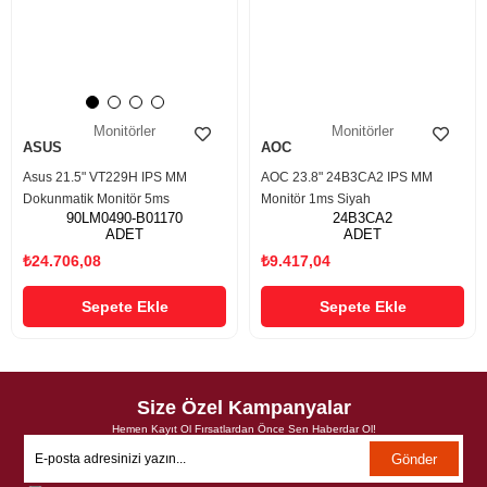
Monitörler
Monitörler
ASUS
AOC
Asus 21.5" VT229H IPS MM
AOC 23.8" 24B3CA2 IPS MM
Dokunmatik Monitör 5ms
Monitör 1ms Siyah
90LM0490-B01170
24B3CA2
ADET
ADET
₺24.706,08
₺9.417,04
Sepete Ekle
Sepete Ekle
Size Özel Kampanyalar
Hemen Kayıt Ol Fırsatlardan Önce Sen Haberdar Ol!
Gönder