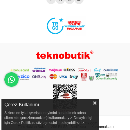
Çerez Kullanımı
Sizlere en iyi alışveriş deneyimini sunabilmek adına
sitemizde çerezler(cookies) kullanmaktayız. Detaylı bilgi
için Cerez Politikası sözleşmesini inceleyebilirsiniz.
Copyright © 2020 - 2026
Teknobutik.com
- Tüm Hakları Saklıdır. 256 Bit SSL Sertifikası ile Korunmaktadır