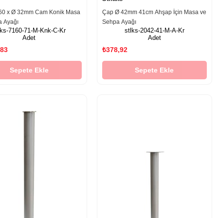
60 x Ø 32mm Cam Konik Masa
Çap Ø 42mm 41cm Ahşap İçin Masa ve
a Ayağı
Sehpa Ayağı
lks-7160-71-M-Knk-C-Kr
stlks-2042-41-M-A-Kr
Adet
Adet
,83
₺378,92
Sepete Ekle
Sepete Ekle
‹
›
‹
›