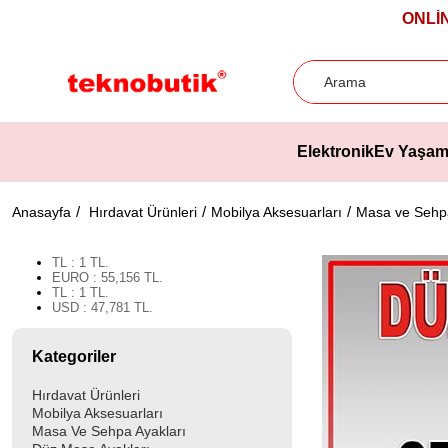
ONLİ
Elektronik
Ev Yaşa
Anasayfa
Hırdavat Ürünleri
Mobilya Aksesuarları
Masa ve Sehpa
TL
:
1
TL.
EURO
:
55,156
TL.
TL
:
1
TL.
USD
:
47,781
TL.
Kategoriler
Hırdavat Ürünleri
Mobilya Aksesuarları
Masa Ve Sehpa Ayakları