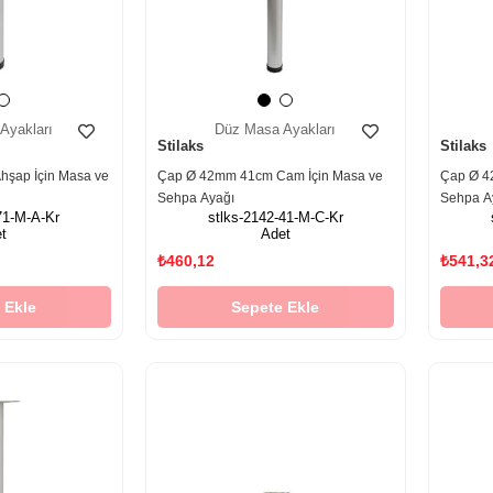
Ayakları
Düz Masa Ayakları
Stilaks
Stilaks
şap İçin Masa ve
Çap Ø 42mm 41cm Cam İçin Masa ve
Çap Ø 4
Sehpa Ayağı
Sehpa A
71-M-A-Kr
stlks-2142-41-M-C-Kr
t
Adet
₺460,12
₺541,3
 Ekle
Sepete Ekle
‹
›
‹
›