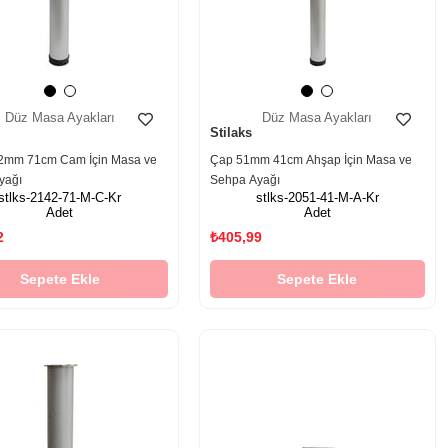
Düz Masa Ayakları
Düz Masa Ayakları
Stilaks
2mm 71cm Cam İçin Masa ve
Çap 51mm 41cm Ahşap İçin Masa ve
yağı
Sehpa Ayağı
stlks-2142-71-M-C-Kr
stlks-2051-41-M-A-Kr
Adet
Adet
2
₺405,99
Sepete Ekle
Sepete Ekle
‹
›
‹
›