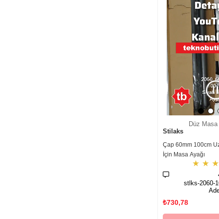
Düz Masa 
Stilaks
Çap 60mm 100cm Uz
İçin Masa Ayağı
★
★
stlks-2060-
Ade
₺730,78