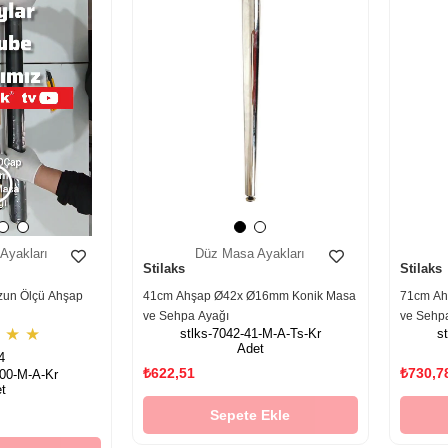
Ayakları
Düz Masa Ayakları
Stilaks
Stilaks
un Ölçü Ahşap
41cm Ahşap Ø42x Ø16mm Konik Masa
71cm Ah
ve Sehpa Ayağı
ve Sehp
★
★
★
stlks-7042-41-M-A-Ts-Kr
s
Adet
4
₺622,51
₺730,7
100-M-A-Kr
t
Sepete Ekle