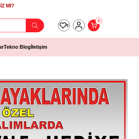
Z Mİ?
0
0
ar
Tekno Blog
İletişim