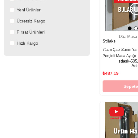
Yeni Ürünler
Ücretsiz Kargo
Fırsat Ürünleri
Düz Masa 
Stilaks
Hızlı Kargo
71cm Çap 51mm Yand
Perçinli Masa Ayağı
stlask-505
Ade
₺487,19
Sepete