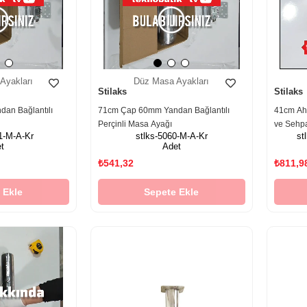
Ayakları
Düz Masa Ayakları
Stilaks
Stilaks
an Bağlantılı
71cm Çap 60mm Yandan Bağlantılı
41cm Ah
Perçinli Masa Ayağı
ve Sehp
1-M-A-Kr
stlks-5060-M-A-Kr
st
t
Adet
₺541,32
₺811,9
 Ekle
Sepete Ekle
‹
›
‹
›