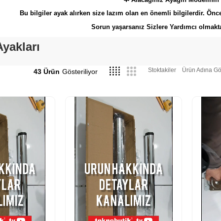
Bu bilgiler ayak alırken size lazım olan en önemli bilgilerdir. Önce
Sorun yaşarsanız Sizlere Yardımcı olmakt
yakları
Stoktakiler
Ürün Adına Gö
43 Ürün
‹
›
‹
›