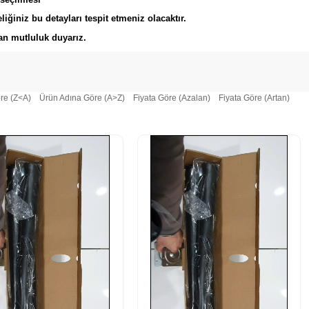
liğiniz bu detayları tespit etmeniz olacaktır.
an mutluluk duyarız.
re (Z<A)
Ürün Adına Göre (A>Z)
Fiyata Göre (Azalan)
Fiyata Göre (Artan)
‹
›
‹
›