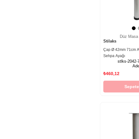
Düz Masa 
Stilaks
Çap Ø 42mm 71cm Ah
Sehpa Ayağı
stlks-2042-
Ade
₺460,12
Sepete