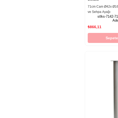
71cm Cam Ø42x Ø1
ve Sehpa Ayağı
stlks-7142-7
Ade
₺866,11
Sepete