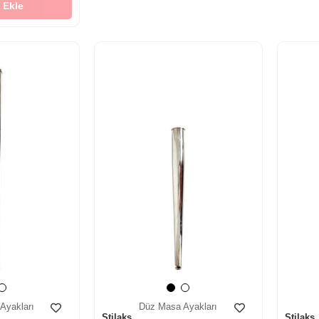
 Ekle
‹
›
‹
›
Ayakları
Düz Masa Ayakları
Stilaks
Stilaks