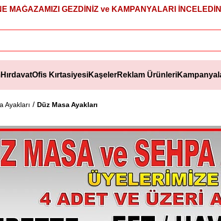
NE MAĞAZAMIZI GEZDİNİZ ve KAMPANYALARI İNCELEDİNİ
m
Hırdavat
Ofis Kırtasiyesi
Kaşeler
Reklam Ürünleri
Kampanyal
 Ayakları
Düz Masa Ayakları