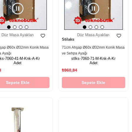
Düz Masa Ayakları
Düz Masa Ayakları
Stilaks
şap Ø60x Ø32mm Konik Masa
71cm Ahşap Ø60x Ø32mm Konik Masa
a Ayağı
ve Sehpa Ayağı
lks-7060-41-M-Knk-A-Kr
stlks-7060-71-M-Knk-A-Kr
Adet
Adet
8
₺960,84
Sepete Ekle
Sepete Ekle
‹
›
‹
›