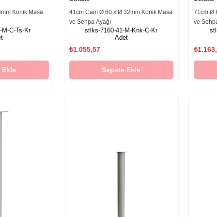
6mm Konik Masa
41cm Cam Ø 60 x Ø 32mm Konik Masa
71cm Ø 
ve Sehpa Ayağı
ve Sehp
1-M-C-Ts-Kr
stlks-7160-41-M-Knk-C-Kr
st
t
Adet
₺1.055,57
₺1.163
 Ekle
Sepete Ekle
‹
›
‹
›