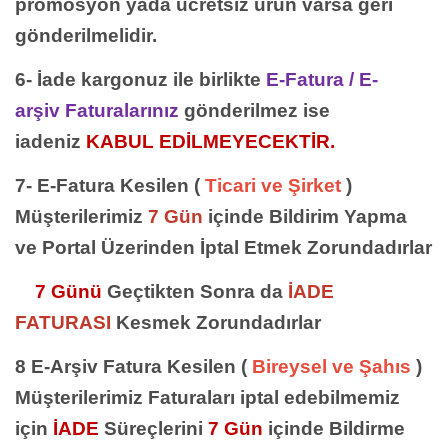
promosyon yada ücretsiz ürün varsa geri
gönderilmelidir.
6- İade kargonuz ile birlikte
E-Fatura / E-
arşiv Faturalarınız
gönderilmez ise
iadeniz
KABUL EDİLMEYECEKTİR.
7- E-Fatura Kesilen (
Ticari ve Şirket
)
Müşterilerimiz
7 Gün
içinde Bildirim Yapma
ve Portal Üzerinden İptal Etmek Zorundadırlar
7 Günü
Geçtikten Sonra da
İADE
FATURASI
Kesmek Zorundadırlar
8 E-Arşiv Fatura Kesilen (
Bireysel ve Şahıs
)
Müşterilerimiz Faturaları iptal edebilmemiz
için
İADE
Süreçlerini
7 Gün
içinde Bildirme