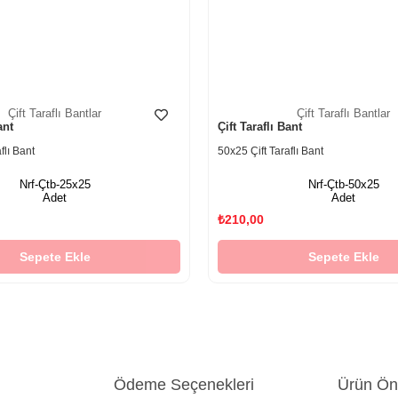
Çift Taraflı Bantlar
Çift Taraflı Bantlar
ant
Çift Taraflı Bant
flı Bant
50x25 Çift Taraflı Bant
Nrf-Çtb-25x25
Nrf-Çtb-50x25
Adet
Adet
₺210,00
Sepete Ekle
Sepete Ekle
Ödeme Seçenekleri
Ürün Öne