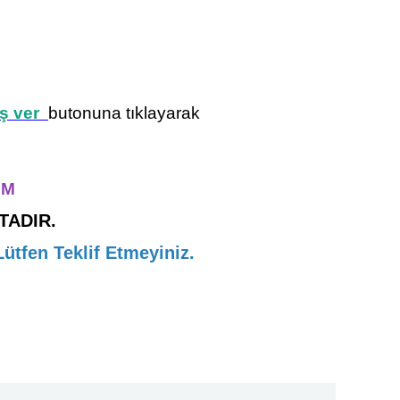
iş ver
butonuna tıklayarak
İM
TADIR.
fen Teklif Etmeyiniz.