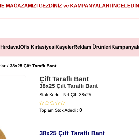
NE MAĞAZAMIZI GEZDİNİZ ve KAMPANYALARI İNCELEDİNİ
m
Hırdavat
Ofis Kırtasiyesi
Kaşeler
Reklam Ürünleri
Kampanyal
tlar
38x25 Çift Taraflı Bant
Çift Taraflı Bant
38x25 Çift Taraflı Bant
Stok Kodu
Nrf-Çtb-38x25
0
Toplam Stok Adedi
:
38x25 Çift Taraflı Bant