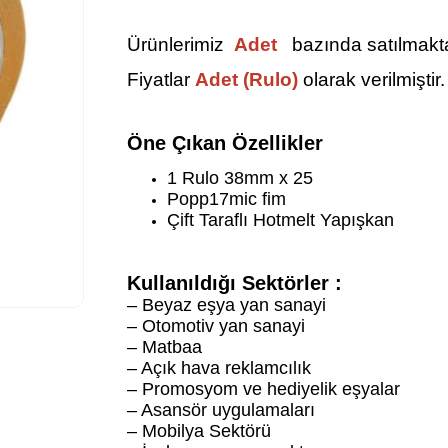
Ürünlerimiz
Adet
bazında satılmakta
Fiyatlar
Adet (Rulo)
olarak verilmiştir.
Öne Çıkan Özellikler
1 Rulo 38mm x 25
Popp17mic fim
Çift Taraflı Hotmelt Yapışkan
Kullanıldığı Sektörler :
– Beyaz eşya yan sanayi
– Otomotiv yan sanayi
– Matbaa
– Açık hava reklamcılık
– Promosyom ve hediyelik eşyalar
– Asansör uygulamaları
– Mobilya Sektörü