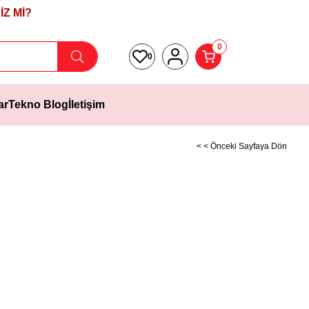
Z Mİ?
0
0
ar
Tekno Blog
İletişim
< < Önceki Sayfaya Dön