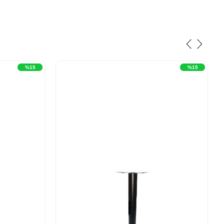
‹
›
‹
›
%15
%15