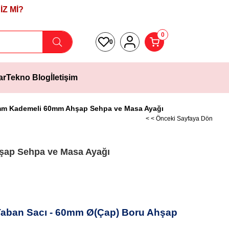
Z Mİ?
0
0
ar
Tekno Blog
İletişim
m Kademeli 60mm Ahşap Sehpa ve Masa Ayağı
< < Önceki Sayfaya Dön
ap Sehpa ve Masa Ayağı
aban Sacı - 60mm Ø(Çap) Boru Ahşap