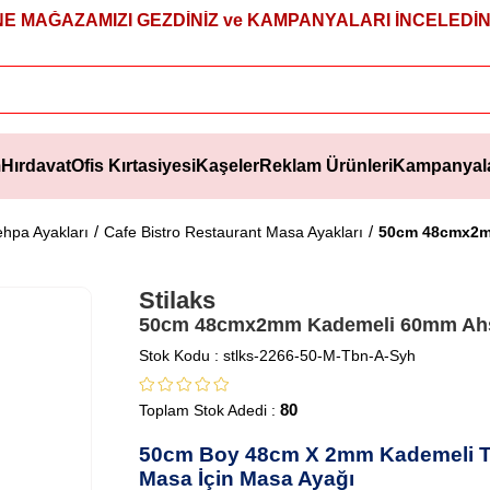
NE MAĞAZAMIZI GEZDİNİZ ve KAMPANYALARI İNCELEDİNİ
m
Hırdavat
Ofis Kırtasiyesi
Kaşeler
Reklam Ürünleri
Kampanyal
hpa Ayakları
Cafe Bistro Restaurant Masa Ayakları
50cm 48cmx2m
Stilaks
50cm 48cmx2mm Kademeli 60mm Ahş
Stok Kodu
stlks-2266-50-M-Tbn-A-Syh
80
Toplam Stok Adedi
:
50cm Boy 48cm X 2mm Kademeli T
Masa İçin Masa Ayağı