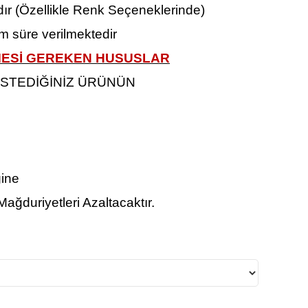
ır (Özellikle Renk Seçeneklerinde)
m süre verilmektedir
LMESİ GEREKEN HUSUSLAR
İSTEDİĞİNİZ ÜRÜNÜN
ğine
ağduriyetleri Azaltacaktır.