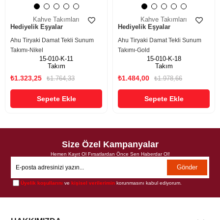
Kahve Takımları
Kahve Takımları
Hediyelik Eşyalar
Hediyelik Eşyalar
Ahu Tiryaki Damat Tekli Sunum
Ahu Tiryaki Damat Tekli Sunum
Takımı-Nikel
Takımı-Gold
15-010-K-11
15-010-K-18
Takım
Takım
₺1.323,25
₺1.484,00
₺1.764,33
₺1.978,66
Sepete Ekle
Sepete Ekle
Size Özel Kampanyalar
Hemen Kayıt Ol Fırsatlardan Önce Sen Haberdar Ol!
Gönder
Üyelik koşullarını
ve
kişisel verilerimin
korunmasını kabul ediyorum.