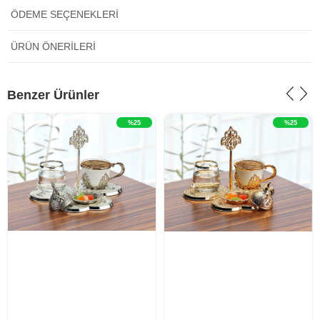
ÖDEME SEÇENEKLERI
ÜRÜN ÖNERILERI
‹
›
‹
›
Benzer Ürünler
%25
%25