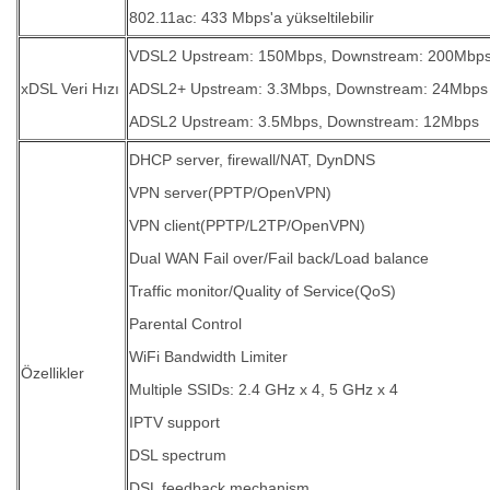
802.11ac: 433 Mbps'a yükseltilebilir
VDSL2 Upstream: 150Mbps, Downstream: 200Mbp
xDSL Veri Hızı
ADSL2+ Upstream: 3.3Mbps, Downstream: 24Mbps
ADSL2 Upstream: 3.5Mbps, Downstream: 12Mbps
DHCP server, firewall/NAT, DynDNS
VPN server(PPTP/OpenVPN)
VPN client(PPTP/L2TP/OpenVPN)
Dual WAN Fail over/Fail back/Load balance
Traffic monitor/Quality of Service(QoS)
Parental Control
WiFi Bandwidth Limiter
Özellikler
Multiple SSIDs: 2.4 GHz x 4, 5 GHz x 4
IPTV support
DSL spectrum
DSL feedback mechanism