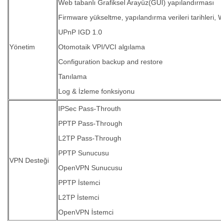
Web tabanlı Grafiksel Arayüz(GUI) yapılandırması
Firmware yükseltme, yapılandırma verileri tarihleri, 
UPnP IGD 1.0
Yönetim
Otomotaik VPI/VCI algılama
Configuration backup and restore
Tanılama
Log & İzleme fonksiyonu
IPSec Pass-Throuth
PPTP Pass-Through
L2TP Pass-Through
PPTP Sunucusu
VPN Desteği
OpenVPN Sunucusu
PPTP İstemci
L2TP İstemci
OpenVPN İstemci