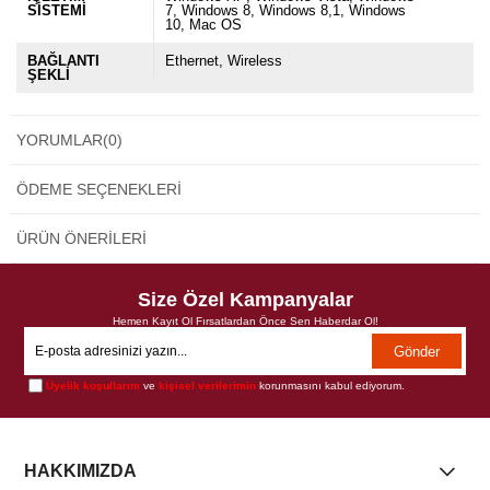
SİSTEMİ
7
Windows 8
Windows 8,1
Windows
10
Mac OS
BAĞLANTI
Ethernet
Wireless
ŞEKLİ
YORUMLAR
(0)
ÖDEME SEÇENEKLERI
ÜRÜN ÖNERILERI
Size Özel Kampanyalar
Hemen Kayıt Ol Fırsatlardan Önce Sen Haberdar Ol!
Gönder
Üyelik koşullarını
ve
kişisel verilerimin
korunmasını kabul ediyorum.
HAKKIMIZDA