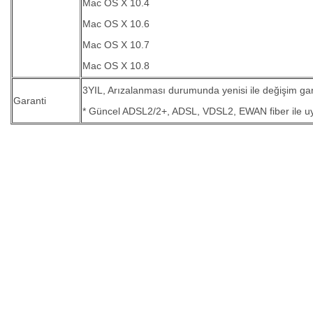
Mac OS X 10.4
Mac OS X 10.6
Mac OS X 10.7
Mac OS X 10.8
3YIL, Arızalanması durumunda yenisi ile değişim gar
Garanti
* Güncel ADSL2/2+, ADSL, VDSL2, EWAN fiber ile u