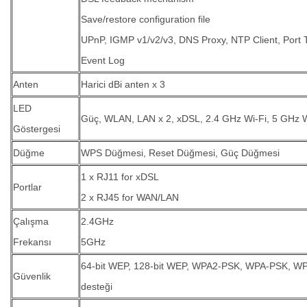
Save/restore configuration file
UPnP, IGMP v1/v2/v3, DNS Proxy, NTP Client, Port 
Event Log
Anten
Harici dBi anten x 3
LED
Güç, WLAN, LAN x 2, xDSL, 2.4 GHz Wi-Fi, 5 GHz W
Göstergesi
Düğme
WPS Düğmesi, Reset Düğmesi, Güç Düğmesi
1 x RJ11 for xDSL
Portlar
2 x RJ45 for WAN/LAN
Çalışma
2.4GHz
Frekansı
5GHz
64-bit WEP, 128-bit WEP, WPA2-PSK, WPA-PSK, W
Güvenlik
desteği