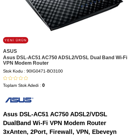
YENI ÜRÜN
ASUS
Asus DSL-AC51 AC750 ADSL2/VDSL Dual Band Wi-Fi
VPN Modem Router
Stok Kodu
90IG0471-BO3100
0
Toplam Stok Adedi
:
Asus DSL-AC51 AC750 ADSL2/VDSL
DualBand Wi-Fi VPN Modem Router
3xAnten, 2Port, Firewall, VPN, Ebeveyn