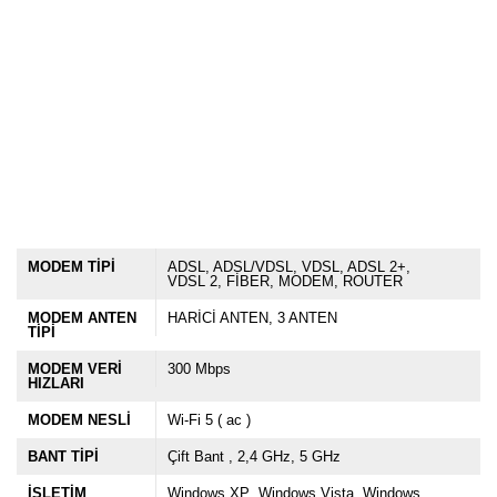
MODEM TİPİ
ADSL
ADSL/VDSL
VDSL
ADSL 2+
VDSL 2
FİBER
MODEM
ROUTER
MODEM ANTEN
HARİCİ ANTEN
3 ANTEN
TİPİ
MODEM VERİ
300 Mbps
HIZLARI
MODEM NESLİ
Wi-Fi 5 ( ac )
BANT TİPİ
Çift Bant
2,4 GHz
5 GHz
İŞLETİM
Windows XP
Windows Vista
Windows