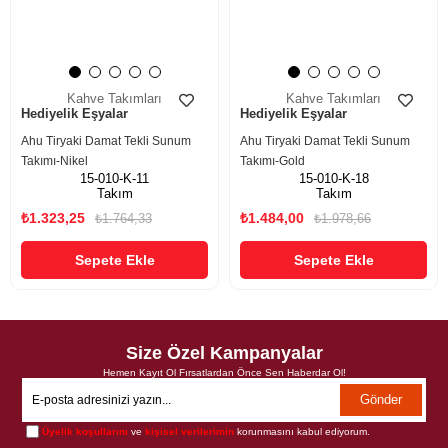
Kahve Takımları
Kahve Takımları
Hediyelik Eşyalar
Hediyelik Eşyalar
Ahu Tiryaki Damat Tekli Sunum
Ahu Tiryaki Damat Tekli Sunum
Takımı-Nikel
Takımı-Gold
15-010-K-11
15-010-K-18
Takım
Takım
₺1.323,25
₺1.484,00
₺1.764,33
₺1.978,66
Sepete Ekle
Sepete Ekle
Size Özel Kampanyalar
Hemen Kayıt Ol Fırsatlardan Önce Sen Haberdar Ol!
Gönder
Üyelik koşullarını
ve
kişisel verilerimin
korunmasını kabul ediyorum.