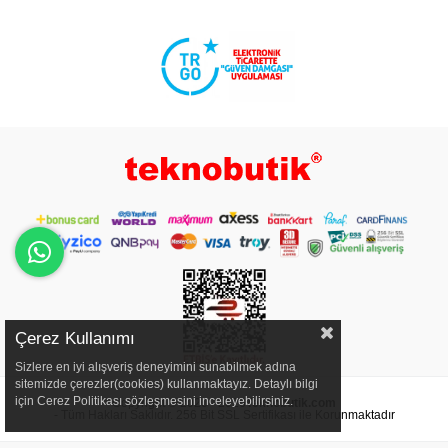
Çerez Kullanımı
Sizlere en iyi alışveriş deneyimini sunabilmek adına
sitemizde çerezler(cookies) kullanmaktayız. Detaylı bilgi
için Cerez Politikası sözleşmesini inceleyebilirsiniz.
Copyright © 2020 - 2026
Teknobutik.com
- Tüm Hakları Saklıdır. 256 Bit SSL Sertifikası ile Korunmaktadır