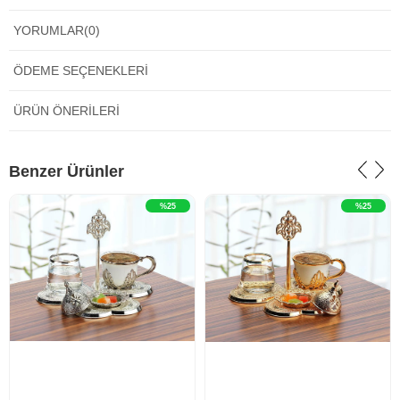
YORUMLAR
(0)
ÖDEME SEÇENEKLERI
ÜRÜN ÖNERILERI
‹
›
‹
›
Benzer Ürünler
%25
%25