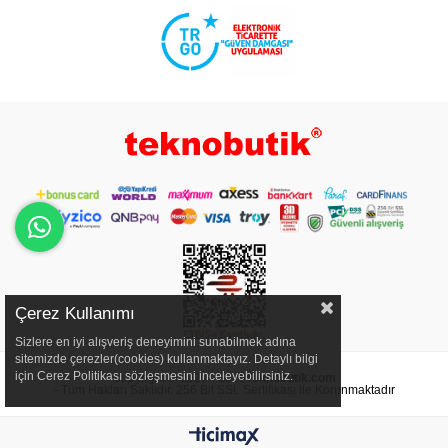
Çerez Kullanımı
Sizlere en iyi alışveriş deneyimini sunabilmek adına
sitemizde çerezler(cookies) kullanmaktayız. Detaylı bilgi
için Cerez Politikası sözleşmesini inceleyebilirsiniz.
Copyright © 2020 - 2026
Teknobutik.com
- Tüm Hakları Saklıdır. 256 Bit SSL Sertifikası ile Korunmaktadır