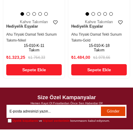
Kahve Takımları
Kahve Takımları
Hediyelik Eşyalar
Hediyelik Eşyalar
Ahu Tiryaki Damat Tekli Sunum
Ahu Tiryaki Damat Tekli Sunum
Takımı-Nikel
Takımı-Gold
15-010-K-11
15-010-K-18
Takım
Takım
₺1.323,25
₺1.484,00
₺1.764,33
₺1.978,66
Sepete Ekle
Sepete Ekle
Size Özel Kampanyalar
Hemen Kayıt Ol Fırsatlardan Önce Sen Haberdar Ol!
Gönder
Üyelik koşullarını
ve
kişisel verilerimin
korunmasını kabul ediyorum.