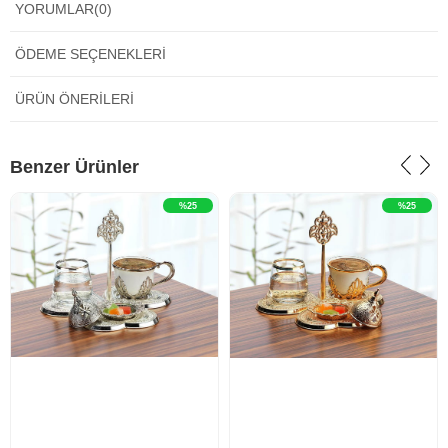
YORUMLAR
(0)
ÖDEME SEÇENEKLERI
ÜRÜN ÖNERILERI
‹
›
‹
›
Benzer Ürünler
%25
%25