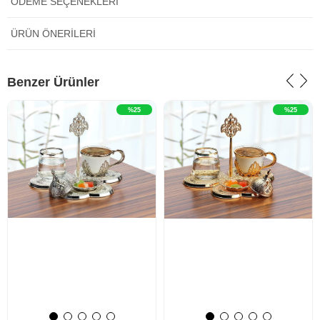
ÖDEME SEÇENEKLERI
ÜRÜN ÖNERILERI
‹
›
‹
›
Benzer Ürünler
%25
%25