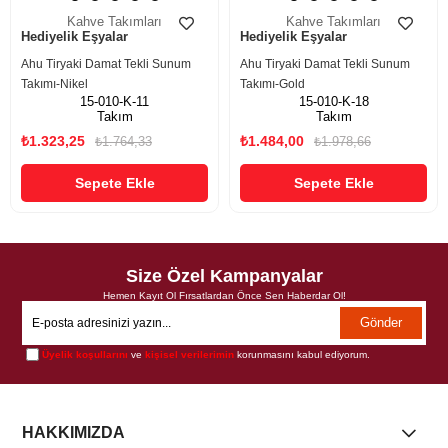
Kahve Takımları
Kahve Takımları
Hediyelik Eşyalar
Hediyelik Eşyalar
Ahu Tiryaki Damat Tekli Sunum
Ahu Tiryaki Damat Tekli Sunum
Takımı-Nikel
Takımı-Gold
15-010-K-11
15-010-K-18
Takım
Takım
₺1.323,25
₺1.484,00
₺1.764,33
₺1.978,66
Sepete Ekle
Sepete Ekle
Size Özel Kampanyalar
Hemen Kayıt Ol Fırsatlardan Önce Sen Haberdar Ol!
Gönder
Üyelik koşullarını
ve
kişisel verilerimin
korunmasını kabul ediyorum.
HAKKIMIZDA