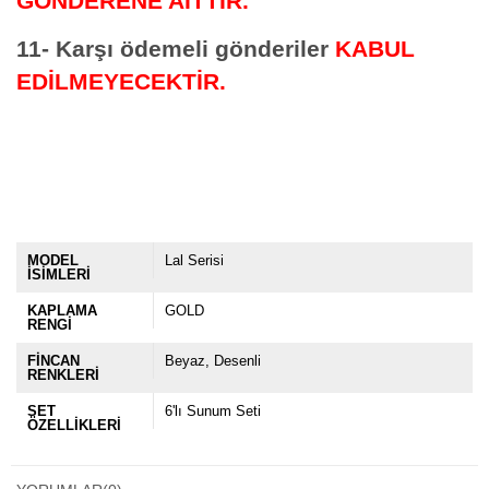
GÖNDERENE AİTTİR.
11- Karşı ödemeli gönderiler
KABUL
EDİLMEYECEKTİR.
MODEL
Lal Serisi
İSİMLERİ
KAPLAMA
GOLD
RENGİ
FİNCAN
Beyaz
Desenli
RENKLERİ
SET
6'lı Sunum Seti
ÖZELLİKLERİ