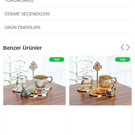
YORUMLAR
(0)
ÖDEME SEÇENEKLERI
ÜRÜN ÖNERILERI
‹
›
‹
›
Benzer Ürünler
%25
%25