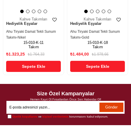
Kahve Takımları
Kahve Takımları
Hediyelik Eşyalar
Hediyelik Eşyalar
Ahu Tiryaki Damat Tekli Sunum
Ahu Tiryaki Damat Tekli Sunum
Takımı-Nikel
Takımı-Gold
15-010-K-11
15-010-K-18
Takım
Takım
₺1.323,25
₺1.484,00
₺1.764,33
₺1.978,66
Sepete Ekle
Sepete Ekle
Size Özel Kampanyalar
Hemen Kayıt Ol Fırsatlardan Önce Sen Haberdar Ol!
Gönder
Üyelik koşullarını
ve
kişisel verilerimin
korunmasını kabul ediyorum.