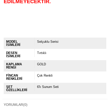
EDİLMEYECEKTİR.
MODEL
Selçuklu Serisi
İSİMLERİ
DESEN
Tırtıklı
İSİMLERİ
KAPLAMA
GOLD
RENGİ
FİNCAN
Çok Renkli
RENKLERİ
SET
6'lı Sunum Seti
ÖZELLİKLERİ
YORUMLAR
(0)