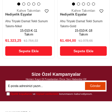
Kahve Takımları
Kahve Takımları
Hediyelik Eşyalar
Hediyelik Eşyalar
Ahu Tiryaki Damat Tekli Sunum
Ahu Tiryaki Damat Tekli Sunum
Takımı-Nikel
Takımı-Gold
15-010-K-11
15-010-K-18
Takım
Takım
₺1.323,25
₺1.484,00
₺1.764,33
₺1.978,66
Sepete Ekle
Sepete Ekle
Size Özel Kampanyalar
Hemen Kayıt Ol Fırsatlardan Önce Sen Haberdar Ol!
Gönder
Üyelik koşullarını
ve
kişisel verilerimin
korunmasını kabul ediyorum.