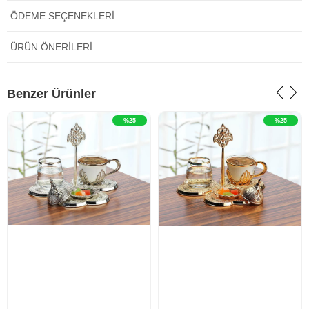
ÖDEME SEÇENEKLERI
ÜRÜN ÖNERILERI
‹
›
‹
›
Benzer Ürünler
%25
%25