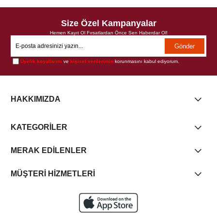
Size Özel Kampanyalar
Hemen Kayıt Ol Fırsatlardan Önce Sen Haberdar Ol!
Gönder
Üyelik koşullarını
ve
kişisel verilerimin
korunmasını kabul ediyorum.
HAKKIMIZDA
KATEGORİLER
MERAK EDİLENLER
MÜŞTERİ HİZMETLERİ