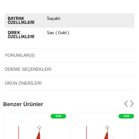
BAYRAK
Saçaklı
ÖZELLİKLERİ
DİREK
Sarı ( Gold )
ÖZELLİKLERİ
YORUMLAR
(0)
ÖDEME SEÇENEKLERI
ÜRÜN ÖNERILERI
‹
›
‹
›
Benzer Ürünler
%33
%33