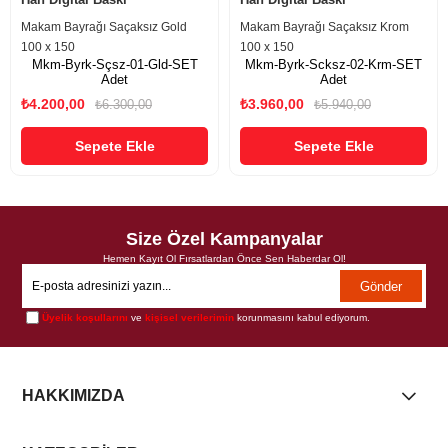
Makam Bayrağı Saçaksız Gold
Makam Bayrağı Saçaksız Krom
100 x 150
100 x 150
Mkm-Byrk-Sçsz-01-Gld-SET
Mkm-Byrk-Scksz-02-Krm-SET
Adet
Adet
₺4.200,00
₺3.960,00
₺6.300,00
₺5.940,00
Sepete Ekle
Sepete Ekle
Size Özel Kampanyalar
Hemen Kayıt Ol Fırsatlardan Önce Sen Haberdar Ol!
Gönder
Üyelik koşullarını
ve
kişisel verilerimin
korunmasını kabul ediyorum.
HAKKIMIZDA