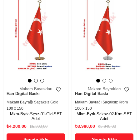
Makam Bayrakları
Makam Bayrakları
Han Digital Baskı
Han Digital Baskı
Makam Bayrağı Saçaksız Gold
Makam Bayrağı Saçaksız Krom
100 x 150
100 x 150
Mkm-Byrk-Sçsz-01-Gld-SET
Mkm-Byrk-Scksz-02-Krm-SET
Adet
Adet
₺4.200,00
₺3.960,00
₺6.300,00
₺5.940,00
Sepete Ekle
Sepete Ekle