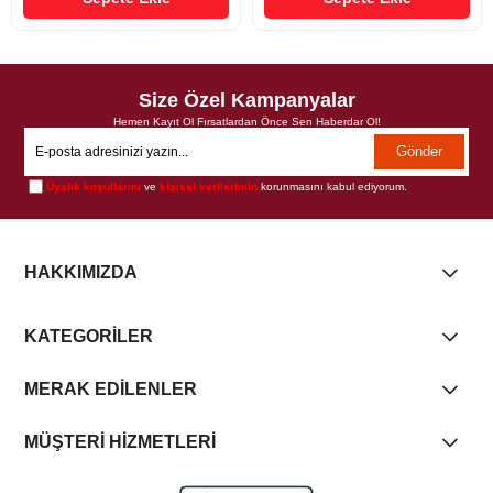
Size Özel Kampanyalar
Hemen Kayıt Ol Fırsatlardan Önce Sen Haberdar Ol!
Gönder
Üyelik koşullarını
ve
kişisel verilerimin
korunmasını kabul ediyorum.
HAKKIMIZDA
KATEGORİLER
MERAK EDİLENLER
MÜŞTERİ HİZMETLERİ