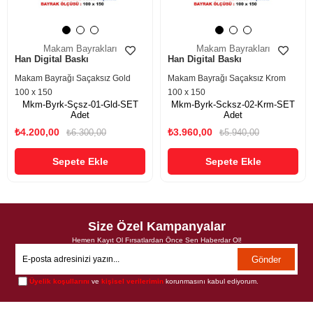
Makam Bayrakları
Makam Bayrakları
Han Digital Baskı
Han Digital Baskı
Makam Bayrağı Saçaksız Gold
Makam Bayrağı Saçaksız Krom
100 x 150
100 x 150
Mkm-Byrk-Sçsz-01-Gld-SET
Mkm-Byrk-Scksz-02-Krm-SET
Adet
Adet
₺4.200,00
₺3.960,00
₺6.300,00
₺5.940,00
Sepete Ekle
Sepete Ekle
Size Özel Kampanyalar
Hemen Kayıt Ol Fırsatlardan Önce Sen Haberdar Ol!
Gönder
Üyelik koşullarını
ve
kişisel verilerimin
korunmasını kabul ediyorum.