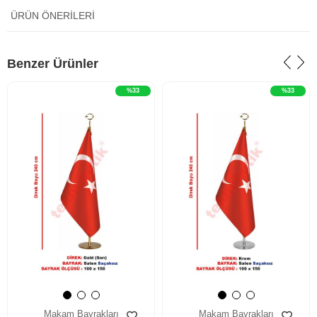
ÜRÜN ÖNERILERI
‹
›
‹
›
Benzer Ürünler
%33
%33
Makam Bayrakları
Makam Bayrakları