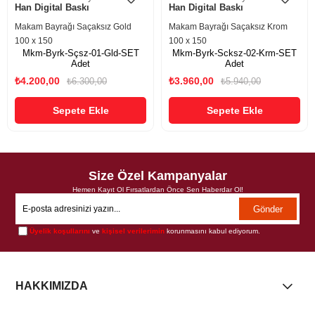
Han Digital Baskı
Han Digital Baskı
Makam Bayrağı Saçaksız Gold
Makam Bayrağı Saçaksız Krom
100 x 150
100 x 150
Mkm-Byrk-Sçsz-01-Gld-SET
Mkm-Byrk-Scksz-02-Krm-SET
Adet
Adet
₺4.200,00
₺3.960,00
₺6.300,00
₺5.940,00
Sepete Ekle
Sepete Ekle
Size Özel Kampanyalar
Hemen Kayıt Ol Fırsatlardan Önce Sen Haberdar Ol!
Gönder
Üyelik koşullarını
ve
kişisel verilerimin
korunmasını kabul ediyorum.
HAKKIMIZDA