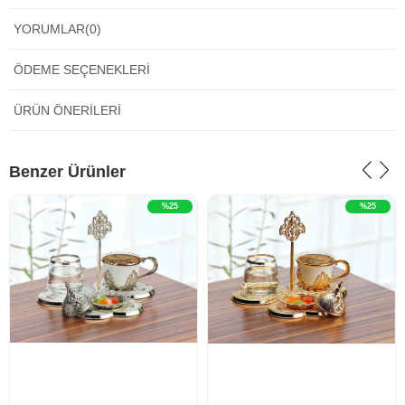
YORUMLAR
(0)
ÖDEME SEÇENEKLERI
ÜRÜN ÖNERILERI
‹
›
‹
›
Benzer Ürünler
%25
%25