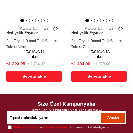
Kahve Takımları
Kahve Takımları
Hediyelik Eşyalar
Hediyelik Eşyalar
Ahu Tiryaki Damat Tekli Sunum
Ahu Tiryaki Damat Tekli Sunum
Takımı-Nikel
Takımı-Gold
15-010-K-11
15-010-K-18
Takım
Takım
₺1.323,25
₺1.484,00
₺1.764,33
₺1.978,66
Sepete Ekle
Sepete Ekle
Size Özel Kampanyalar
Hemen Kayıt Ol Fırsatlardan Önce Sen Haberdar Ol!
Gönder
Üyelik koşullarını
ve
kişisel verilerimin
korunmasını kabul ediyorum.