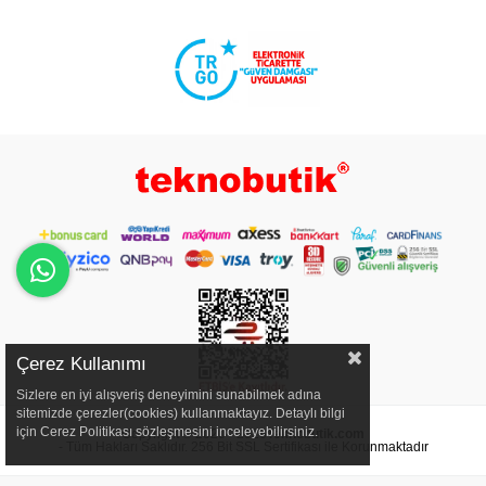
Çerez Kullanımı
Sizlere en iyi alışveriş deneyimini sunabilmek adına
sitemizde çerezler(cookies) kullanmaktayız. Detaylı bilgi
için Cerez Politikası sözleşmesini inceleyebilirsiniz.
Copyright © 2020 - 2026
Teknobutik.com
- Tüm Hakları Saklıdır. 256 Bit SSL Sertifikası ile Korunmaktadır