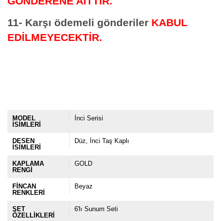
GÖNDERENE AİTTİR.
11- Karşı ödemeli gönderiler
KABUL
EDİLMEYECEKTİR.
MODEL
İnci Serisi
İSİMLERİ
DESEN
Düz
İnci Taş Kaplı
İSİMLERİ
KAPLAMA
GOLD
RENGİ
FİNCAN
Beyaz
RENKLERİ
SET
6'lı Sunum Seti
ÖZELLİKLERİ