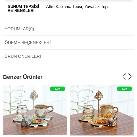
SUNUM TEPSİSİ
Altın Kaplama Tepsi
Yuvarlak Tepsi
VE RENKLERİ
YORUMLAR
(0)
ÖDEME SEÇENEKLERI
ÜRÜN ÖNERILERI
‹
›
‹
›
Benzer Ürünler
%25
%25